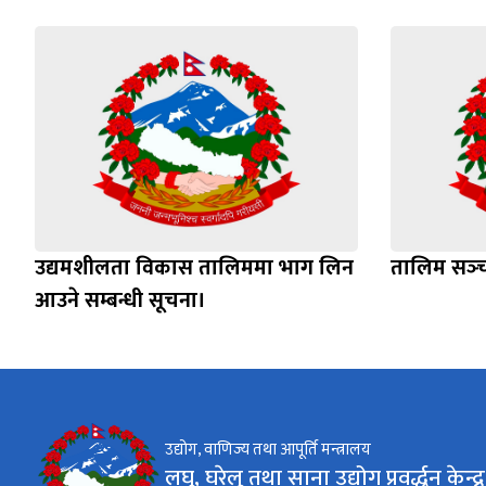
उद्यमशीलता विकास तालिममा भाग लिन
तालिम सञ्‍च
आउने सम्बन्धी सूचना।
उद्योग, वाणिज्य तथा आपूर्ति मन्त्रालय
लघु, घरेलु तथा साना उद्योग प्रवर्द्धन केन्द्र