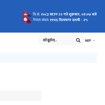
वि.सं:
२०८३ साउन २२ गते शुक्रबार, ०१:०७ बजे
।
वकहरुलाई
द्यमशीलता
क्रमका
प गरिएको
व पेस गर्ने
 २०८२
नेपाल संवत:
११४६ दिल्लागा दशमी - २५
भाषा चयन गर्नुह
भाषा प
NEP
खोज्नुहोस्